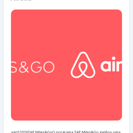
ago52026TAP Miles&GoO programa TAP Miles&Go ganhou uma