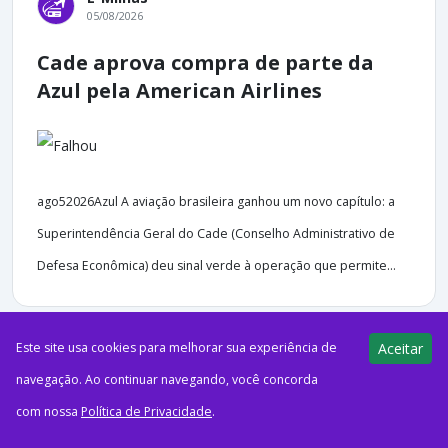
05/08/2026
Cade aprova compra de parte da
Azul pela American Airlines
ago52026Azul A aviação brasileira ganhou um novo capítulo: a
Superintendência Geral do Cade (Conselho Administrativo de
Defesa Econômica) deu sinal verde à operação que permite...
Este site usa cookies para melhorar sua experiência de
Aceitar
navegação. Ao continuar navegando, você concorda
45 views
E-Milhas
05/08/2026
com nossa
Política de Privacidade
.