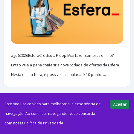
ago62026EsferaCréditos: FreepikVai fazer compras online?
Então vale a pena conferir a nova rodada de ofertas da Esfera.
Nesta quinta-feira, é possível acumular até 10 pontos...
Este site usa cookies para melhorar sua experiência de
Aceitar
28 views
E-Milhas
navegação. Ao continuar navegando, você concorda
06/08/2026
com nossa
Política de Privacidade
.
Azul retomará voos diretos entre