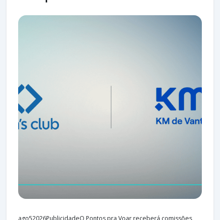
ago52026PublicidadeO Pontos pra Voar receberá comissões