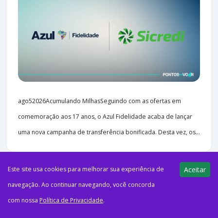
ago52026Acumulando MilhasSeguindo com as ofertas em
comemoração aos 17 anos, o Azul Fidelidade acaba de lançar
uma nova campanha de transferência bonificada. Desta vez, os...
Este site usa cookies para melhorar sua experiência de
Aceitar
navegação. Ao continuar navegando, você concorda
41 views
E-Milhas
com nossa
Política de Privacidade
.
05/08/2026