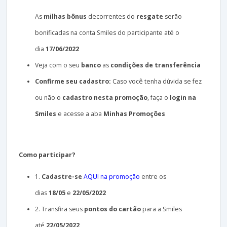
As
milhas bônus
decorrentes do
resgate
serão
bonificadas na conta Smiles do participante até o
dia
17/06/2022
Veja com o seu
banco
as
condições de transferência
Confirme seu cadastro:
Caso você tenha dúvida se fez
ou não o
cadastro nesta promoção
, faça o
login na
Smiles
e acesse a aba
Minhas Promoções
Como participar?
1.
Cadastre-se
AQUI na promoção
entre os
dias
18/05
e
22/05/2022
2. Transfira seus
pontos do cartão
para a Smiles
até
22/05/2022