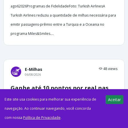
ago62026Programas de FidelidadeFoto: Turkish AirlinesA
Turkish Airlines reduziu a quantidade de milhas necessária para
emitir passagens-prêmio entre a Turquia e a Oceania no
programa Miles&Smiles....
48 views
E-Milhas
06/08/2026
Ganhe até 10 pontos por real nas
ofertas da Esfera
Este site usa cookies para melhorar sua experiência de
Aceitar
navegação. Ao continuar navegando, você concorda
com nossa
Política de Privacidade
.