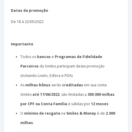
Datas da promoção
De 18 à 22/05/2022
Importante
Todos os
bancos
e
Programas de Fidelidade
Parceiros
da Smiles participam desta promoção
(incluindo Livelo, Esfera e PDA)
As
milhas bônus
serão
creditadas
em sua conta
Smiles
até 17/06/2022
, são limitadas a
300.000 milhas
por CPF ou Conta Família
e válidas por
12 meses
O
mínimo de resgate
na
Smiles & Money
é de
2.000
milhas
.