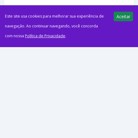
Este site usa cookies para melhorar sua experiência de
Aceitar
navegação. Ao continuar navegando, você concorda
com nossa
Política de Privacidade
.
ago52026Acumulando MilhasCréditos: FreepikEm mais uma
oferta de 17 anos, o Azul Fidelidade deu início a uma nova
campanha, em que oferece aos seus clientes até...
191 views
E-Milhas