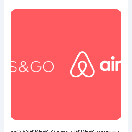
ago52026TAP Miles&GoO programa TAP Miles&Go ganhou uma