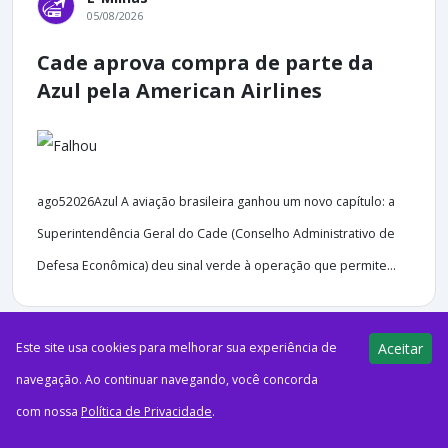
05/08/2026
Cade aprova compra de parte da
Azul pela American Airlines
ago52026Azul A aviação brasileira ganhou um novo capítulo: a
Superintendência Geral do Cade (Conselho Administrativo de
Defesa Econômica) deu sinal verde à operação que permite...
Este site usa cookies para melhorar sua experiência de
Aceitar
navegação. Ao continuar navegando, você concorda
45 views
E-Milhas
05/08/2026
com nossa
Política de Privacidade
.