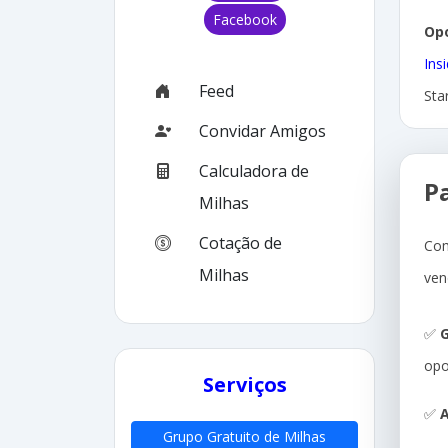
Facebook
Op
Ins
Feed
Sta
Convidar Amigos
Calculadora de
P
Milhas
Cotação de
Com
Milhas
ven
✅
G
opo
Serviços
✅
A
Grupo Gratuito de Milhas