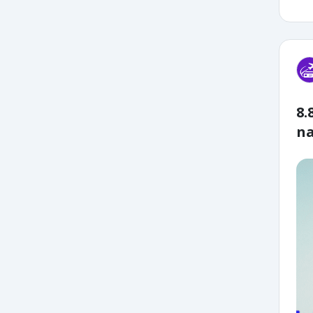
8.
na