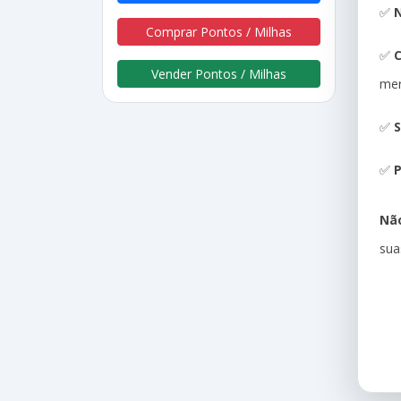
✅
N
Comprar Pontos / Milhas
✅
Vender Pontos / Milhas
me
✅
S
✅
P
Não
sua