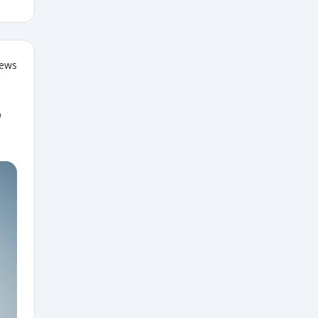
iews
o