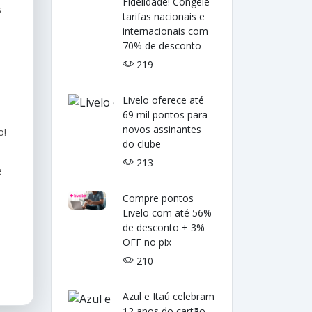
Fidelidade! Congele
s
tarifas nacionais e
internacionais com
70% de desconto
219
Livelo oferece até
69 mil pontos para
novos assinantes
o!
do clube
213
e
Compre pontos
Livelo com até 56%
de desconto + 3%
OFF no pix
210
Azul e Itaú celebram
12 anos do cartão