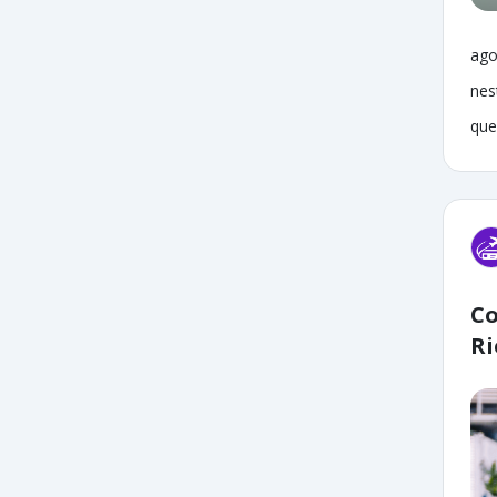
ago
nes
que
Co
Ri