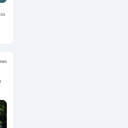
tos
iews
e