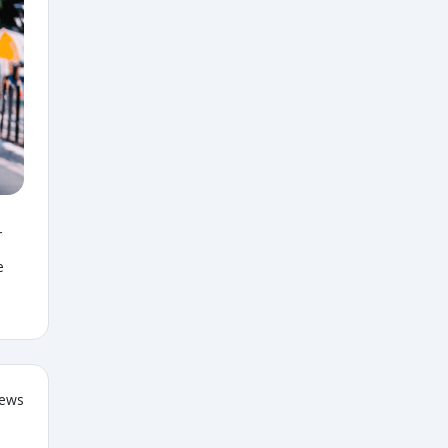
r
e
iews