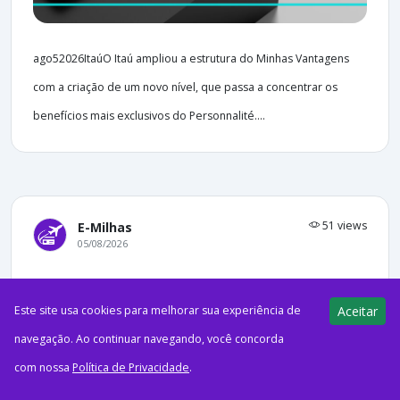
ago52026ItaúO Itaú ampliou a estrutura do Minhas Vantagens
com a criação de um novo nível, que passa a concentrar os
benefícios mais exclusivos do Personnalité....
51 views
E-Milhas
05/08/2026
17 anos! Azul Fidelidade oferece até
120% de bônus na transferência do
Este site usa cookies para melhorar sua experiência de
Aceitar
Sicredi — ganhe 3.500 pontos na 1ª
navegação. Ao continuar navegando, você concorda
transferência
com nossa
Política de Privacidade
.