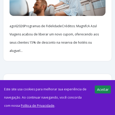
ago62026Programas de FidelidadeCréditos: MagnifcA Azul
Viagens acabou de liberar um novo cupom, oferecendo aos
seus clientes 15% de desconto na reserva de hotéis ou
aluguel...
45 views
E-Milhas
06/08/2026
Este site usa cookies para melhorar sua experiência de
Aceitar
navegação. Ao continuar navegando, você concorda
Até 40 mil pontos bônus na
assinatura do Clube Esfera
com nossa
Política de Privacidade
.