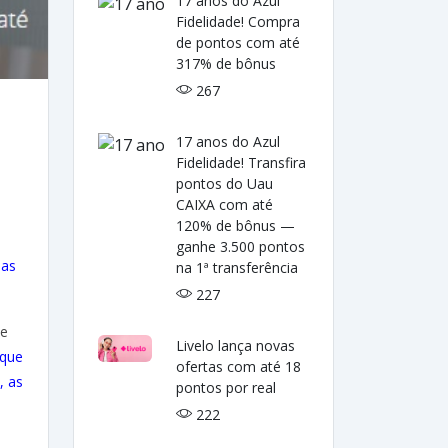
17 anos do Azul
Fidelidade! Compra
de pontos com até
317% de bônus
267
17 anos do Azul
Fidelidade! Transfira
pontos do Uau
CAIXA com até
120% de bônus —
ganhe 3.500 pontos
das
na 1ª transferência
227
de
Livelo lança novas
 que
ofertas com até 18
, as
pontos por real
222