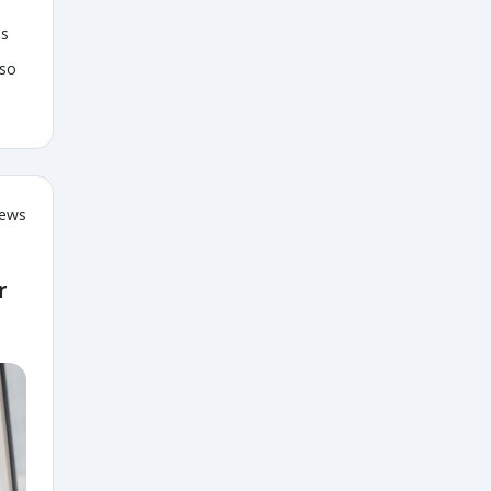
as
sso
iews
r