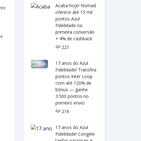
Acaba hoje! Nomad
nte
oferece até 15 mil
pontos Azul
Fidelidade na
primeira conversão
ue
+ 4% de cashback
221
17 anos do Azul
Fidelidade! Transfira
pontos Inter Loop
com até 120% de
bônus — ganhe
3.500 pontos no
primeiro envio
216
17 anos do Azul
Fidelidade! Congele
tarifas nacionais e