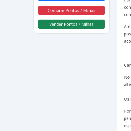
con
Comprar Pontos / Milhas
com
Vender Pontos / Milhas
Até
pos
aco
Co
No 
alt
Os 
Por
pen
esp