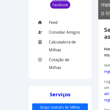
Facebook
Feed
S
Convidar Amigos
a
Calculadora de
Fim
Milhas
VIS
Cotação de
Sem
Milhas
reg
Log
um 
Serviços
até
reg
Grupo Gratuito de Milhas
Por