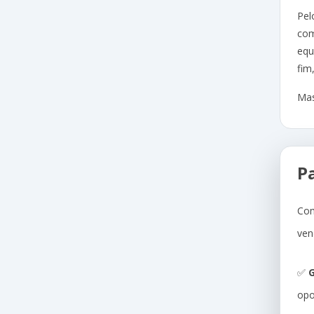
Pel
com
equ
fim
Mas
P
Com
ven
✅
G
opo