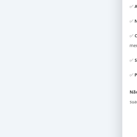
✅
A
✅
N
✅
me
✅
S
✅
P
Não
sua