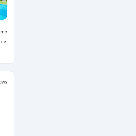
ximo
 de
iews