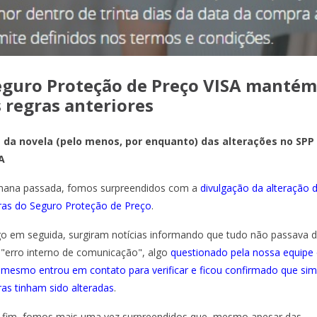
eguro Proteção de Preço VISA mantém
s regras anteriores
 da novela (pelo menos, por enquanto) das alterações no SPP
A
ana passada, fomos surpreendidos com a
divulgação da alteração 
ras do Seguro Proteção de Preço
.
o em seguida, surgiram notícias informando que tudo não passava 
"erro interno de comunicação", algo
questionado pela nossa equipe
 mesmo entrou em contato para verificar e ficou confirmado que sim
ras tinham sido alteradas
.
 fim, fomos mais uma vez surpreendidos que, mesmo apesar das