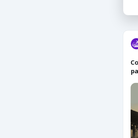
Co
pa