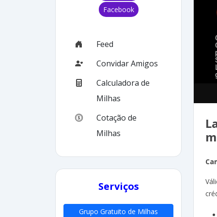
Facebook
Feed
Convidar Amigos
Calculadora de
Milhas
Cotação de
L
Milhas
m
Ca
Vál
Serviços
cré
Grupo Gratuito de Milhas