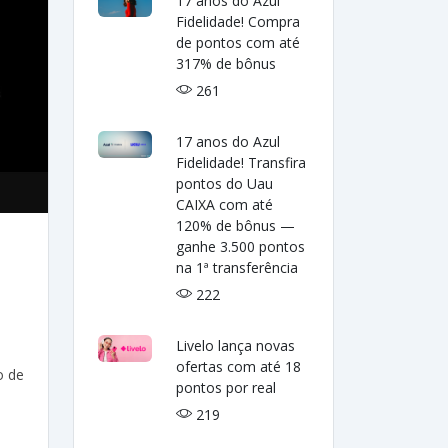
17 anos do Azul
Fidelidade! Compra
de pontos com até
317% de bônus
261
17 anos do Azul
Fidelidade! Transfira
pontos do Uau
CAIXA com até
120% de bônus —
ganhe 3.500 pontos
na 1ª transferência
222
Livelo lança novas
ofertas com até 18
o de
pontos por real
219