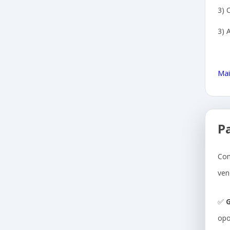
3) 
3) 
Mai
P
Com
ven
✅
G
opo