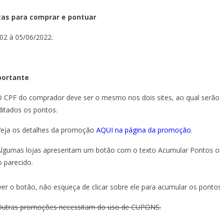
as para comprar e pontuar
02 à 05/06/2022.
portante
O CPF do comprador deve ser o mesmo nos dois sites, ao qual serão
ditados os pontos.
Veja os detalhes da promoção
AQUI na página da promoção
.
Algumas lojas apresentam um botão com o texto Acumular Pontos o
o parecido.
ver o botão, não esqueça de clicar sobre ele para acumular os pontos
Outras promoções necessitam do uso de CUPONS.