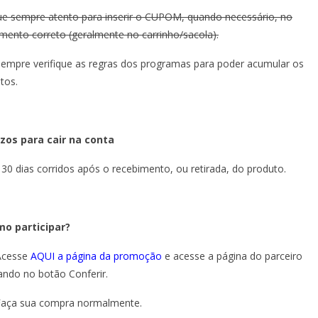
ue sempre atento para inserir o CUPOM, quando necessário, no
ento correto (geralmente no carrinho/sacola).
Sempre verifique as regras dos programas para poder acumular os
tos.
zos para cair na conta
 30 dias corridos após o recebimento, ou retirada, do produto.
o participar?
Acesse
AQUI a página da promoção
e acesse a página do parceiro
cando no botão Conferir.
Faça sua compra normalmente.