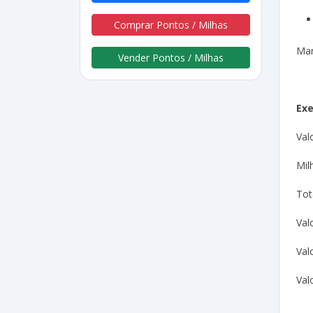
Comprar Pontos / Milhas
Mar
Vender Pontos / Milhas
Exe
Val
Mil
Tot
Val
Val
Val