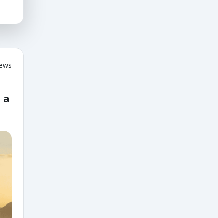
iews
 a