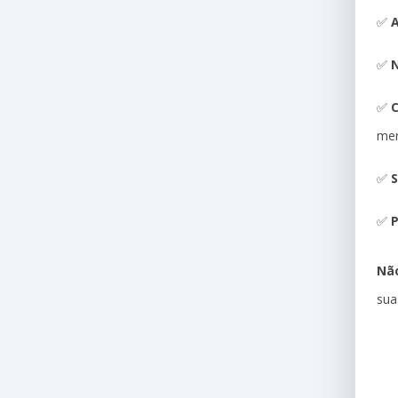
✅
A
✅
N
✅
me
✅
S
✅
P
Não
sua