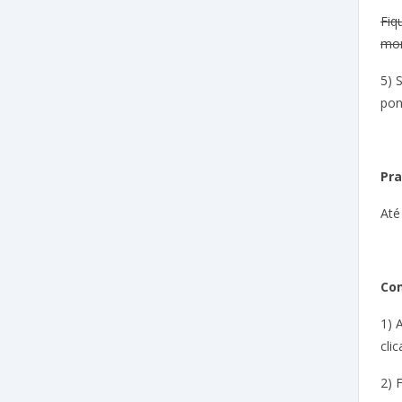
Fiq
mom
5) 
pon
Pra
Até
Com
1) 
cli
2) 