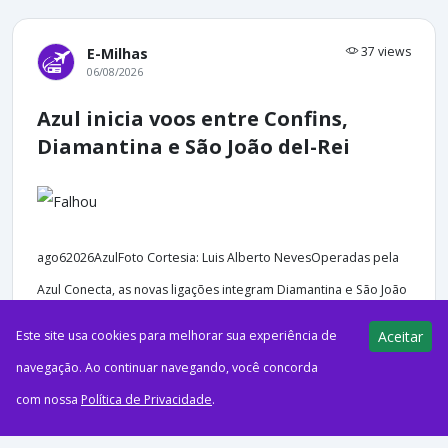
37 views
E-Milhas
06/08/2026
Azul inicia voos entre Confins,
Diamantina e São João del-Rei
ago62026AzulFoto Cortesia: Luis Alberto NevesOperadas pela
Azul Conecta, as novas ligações integram Diamantina e São João
del-Rei ao hub da companhia em Confins, ampliando as...
Este site usa cookies para melhorar sua experiência de
Aceitar
navegação. Ao continuar navegando, você concorda
com nossa
Política de Privacidade
.
42 views
E-Milhas