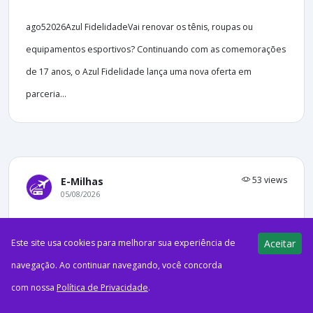
ago52026Azul FidelidadeVai renovar os tênis, roupas ou
equipamentos esportivos? Continuando com as comemorações
de 17 anos, o Azul Fidelidade lança uma nova oferta em
parceria...
53 views
E-Milhas
05/08/2026
Itaú Personnalité cria novo nível no
Minhas Vantagens
Este site usa cookies para melhorar sua experiência de
Aceitar
navegação. Ao continuar navegando, você concorda
com nossa
Política de Privacidade
.