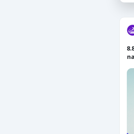
8.
na