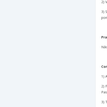
2) 
3) 
pon
Pra
Não
Com
1) 
2) 
Pas
3) 