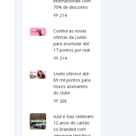
internacionais com
70% de desconto
214
Confira as novas
ofertas da Livelo
para acumular até
17 pontos por real
214
Livelo oferece até
69 mil pontos para
novos assinantes
do clube
206
Azul e Itaú celebram
12 anos do cartão
co-branded com
aeronave temática