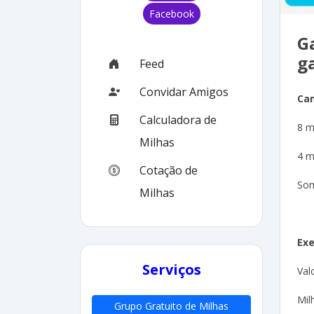
Facebook
G
g
Feed
Convidar Amigos
Ca
Calculadora de
8 m
Milhas
4 m
Cotação de
Som
Milhas
Exe
Serviços
Val
Mil
Grupo Gratuito de Milhas