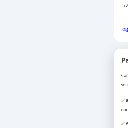
4) 
Reg
P
Com
ven
✅
G
opo
✅
A