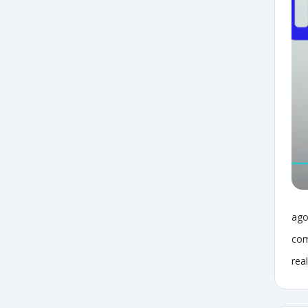
ago
com
rea