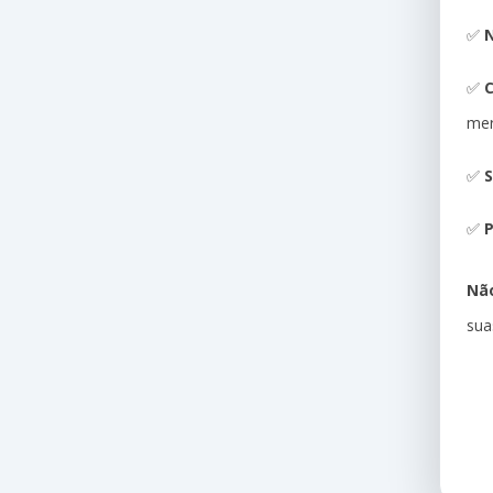
✅
N
✅
me
✅
S
✅
P
Não
sua