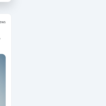
iews
o