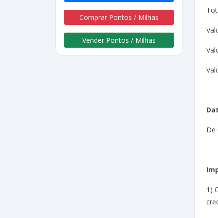
Tot
Comprar Pontos / Milhas
Val
Vender Pontos / Milhas
Val
Val
Dat
De 
Im
1) 
cre