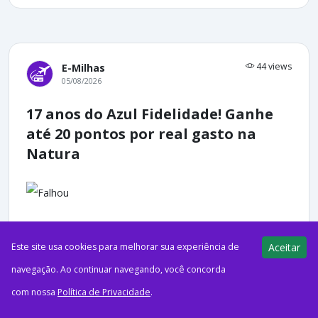
44 views
E-Milhas
05/08/2026
17 anos do Azul Fidelidade! Ganhe
até 20 pontos por real gasto na
Natura
ago52026Acumulando MilhasCréditos: FreepikEm mais uma
Este site usa cookies para melhorar sua experiência de
Aceitar
oferta de 17 anos, o Azul Fidelidade deu início a uma nova
navegação. Ao continuar navegando, você concorda
campanha, em que oferece aos seus clientes até...
com nossa
Política de Privacidade
.