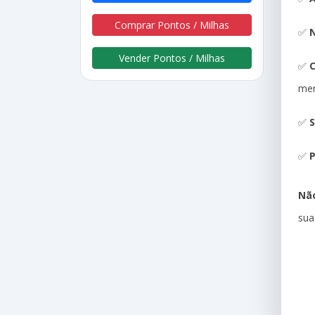
Comprar Pontos / Milhas
✅
N
Vender Pontos / Milhas
✅
me
✅
S
✅
P
Não
sua