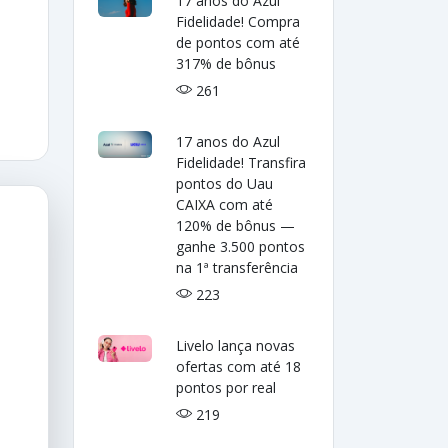
17 anos do Azul
Fidelidade! Compra
de pontos com até
317% de bônus
261
17 anos do Azul
Fidelidade! Transfira
pontos do Uau
CAIXA com até
120% de bônus —
ganhe 3.500 pontos
na 1ª transferência
223
Livelo lança novas
ofertas com até 18
pontos por real
219