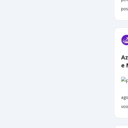
pos
Az
e 
ago
voo