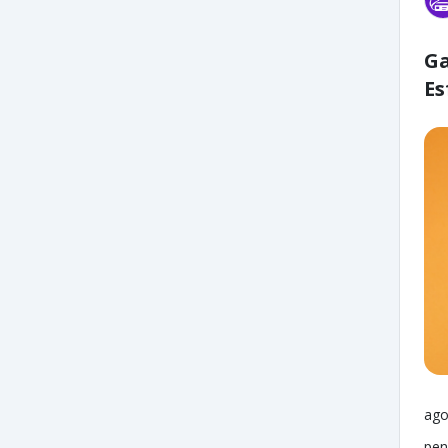
Ga
Es
ago
pen