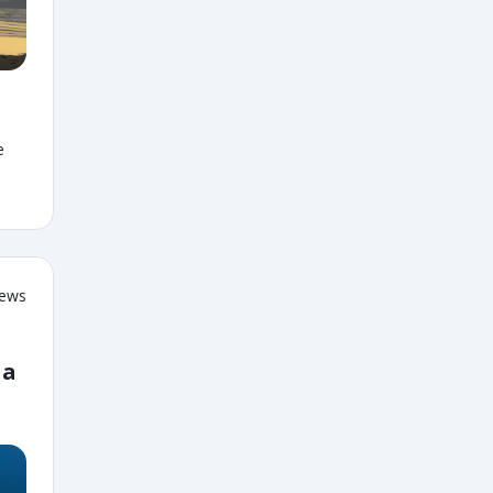
e
iews
 a