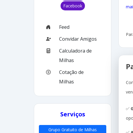
Facebook
mai
Feed
Par
Convidar Amigos
Calculadora de
Milhas
P
Cotação de
Milhas
Com
ven
✅
G
Serviços
opo
Grupo Gratuito de Milhas
✅
A