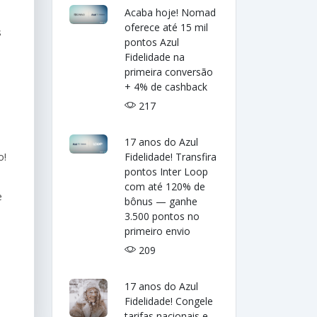
Acaba hoje! Nomad
oferece até 15 mil
s
pontos Azul
Fidelidade na
primeira conversão
+ 4% de cashback
217
17 anos do Azul
o!
Fidelidade! Transfira
pontos Inter Loop
com até 120% de
e
bônus — ganhe
3.500 pontos no
primeiro envio
209
17 anos do Azul
Fidelidade! Congele
tarifas nacionais e