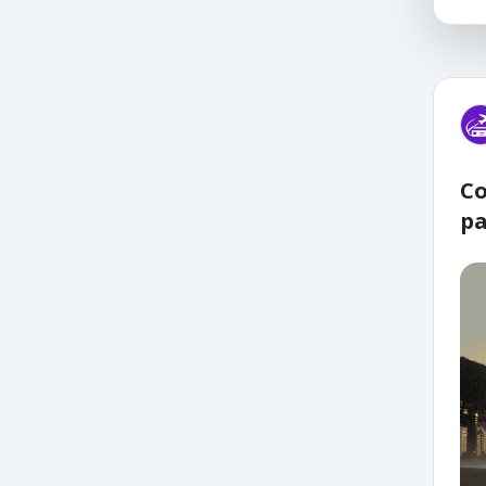
Co
pa