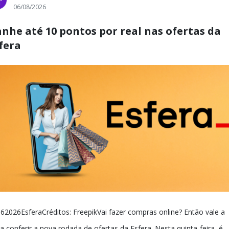
06/08/2026
nhe até 10 pontos por real nas ofertas da
fera
62026EsferaCréditos: FreepikVai fazer compras online? Então vale a
a conferir a nova rodada de ofertas da Esfera. Nesta quinta-feira, é