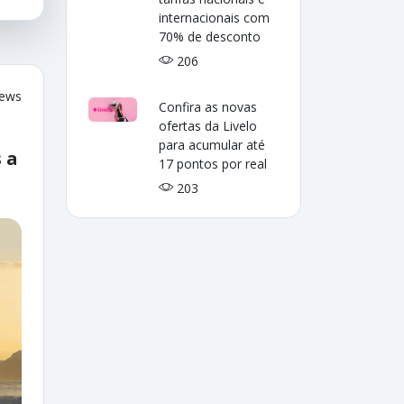
internacionais com
70% de desconto
206
iews
Confira as novas
ofertas da Livelo
para acumular até
 a
17 pontos por real
203