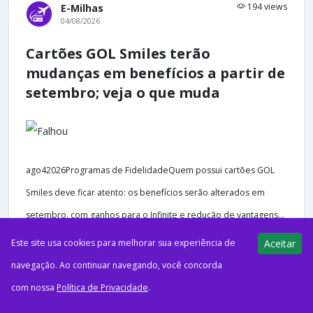
194 views
E-Milhas
04/08/2026
Cartões GOL Smiles terão
mudanças em benefícios a partir de
setembro; veja o que muda
ago42026Programas de FidelidadeQuem possui cartões GOL
Smiles deve ficar atento: os benefícios serão alterados em
setembro, com ganhos para o Infinite e redução de vantagens...
Este site usa cookies para melhorar sua experiência de
Aceitar
navegação. Ao continuar navegando, você concorda
com nossa
Política de Privacidade
.
187 views
E-Milhas