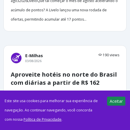
ago32026LiveloQue tal começar o mês de agosto acelerando o
acúmulo de pontos? A Livelo lançou uma nova rodada de
ofertas, permitindo acumular até 17 pontos...
190 views
E-Milhas
03/08/2026
Aproveite hotéis no norte do Brasil
com diárias a partir de R$ 162
Este site usa cookies para melhorar sua experiência de
Aceitar
navegação. Ao continuar navegando, você concorda
ago32026PublicidadeO Pontos pra Voar receberá comissões
com nossa
Política de Privacidade
.
em compras realizadas através de alguns dos links e banners