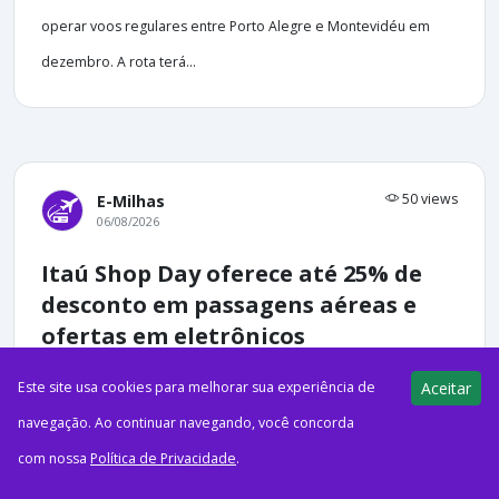
operar voos regulares entre Porto Alegre e Montevidéu em
dezembro. A rota terá...
50 views
E-Milhas
06/08/2026
Itaú Shop Day oferece até 25% de
desconto em passagens aéreas e
ofertas em eletrônicos
Este site usa cookies para melhorar sua experiência de
Aceitar
navegação. Ao continuar navegando, você concorda
com nossa
Política de Privacidade
.
ago62026Itaú O Itaú Shop Day está de volta em 2026 com
promoções para clientes do banco. Entre os destaques estão