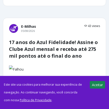
43 views
E-Milhas
05/08/2026
17 anos do Azul Fidelidade! Assine o
Clube Azul mensal e receba até 275
mil pontos até o final do ano
ago52026Azul FidelidadeCréditos: FreepikQuer acelerar o
Este site usa cookies para melhorar sua experiência de
Aceitar
acúmulo de pontos nos próximos meses? Em comemoração
navegação. Ao continuar navegando, você concorda
aos 17 anos, o Azul Fidelidade lançou uma nova campanha de
com nossa
Política de Privacidade
.
adesão...