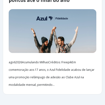
pontos até o final do ano
ago62026Acumulando MilhasCréditos: FreepikEm
comemoração aos 17 anos, o Azul Fidelidade acabou de lançar
uma promoção relâmpago de adesão ao Clube Azul na
modalidade mensal, permitindo...