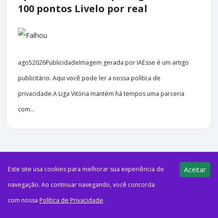
100 pontos Livelo por real
ago52026PublicidadeImagem gerada por IAEsse é um artigo
publicitário. Aqui você pode ler a nossa política de
privacidade.A Liga Vitória mantém há tempos uma parceria
com...
43 views
Este site usa cookies para melhorar sua experiência de
Aceitar
E-Milhas
05/08/2026
navegação. Ao continuar navegando, você concorda
17 anos do Azul Fidelidade! Assine o
com nossa
Política de Privacidade
.
Clube Azul mensal e receba até 275