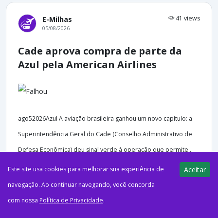
41 views
E-Milhas
05/08/2026
Cade aprova compra de parte da
Azul pela American Airlines
ago52026Azul A aviação brasileira ganhou um novo capítulo: a
Superintendência Geral do Cade (Conselho Administrativo de
Defesa Econômica) deu sinal verde à operação que permite...
Este site usa cookies para melhorar sua experiência de
Aceitar
navegação. Ao continuar navegando, você concorda
com nossa
Política de Privacidade
.
45 views
E-Milhas