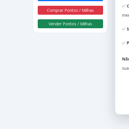
✅
Comprar Pontos / Milhas
me
Vender Pontos / Milhas
✅
S
✅
P
Não
sua