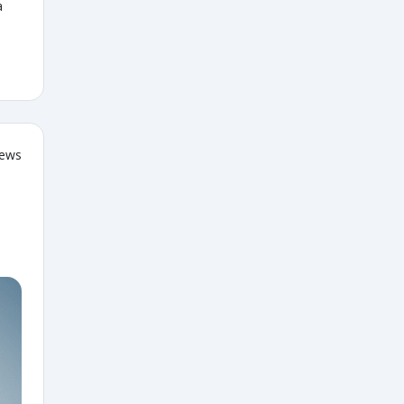
a
iews