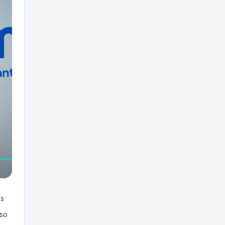
as
sso