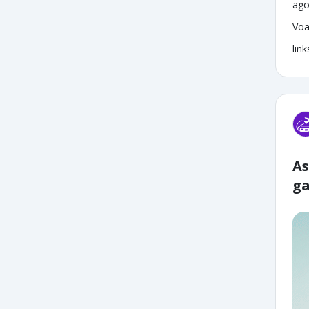
ago
Voa
lin
As
ga