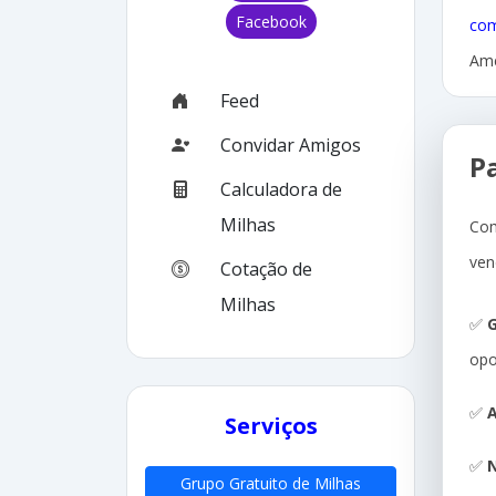
Facebook
com
Ame
Feed
Convidar Amigos
P
Calculadora de
Milhas
Com
ven
Cotação de
Milhas
✅
G
opo
✅
A
Serviços
✅
N
Grupo Gratuito de Milhas