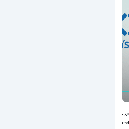
ago
rea