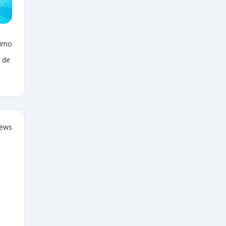
ximo
 de
iews