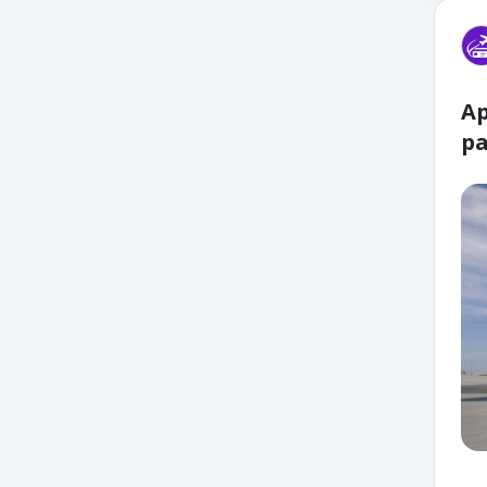
Ap
pa