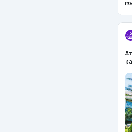
inte
Az
pa