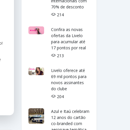
internacionais com
70% de desconto
214
Confira as novas
ofertas da Livelo
para acumular até
o!
17 pontos por real
213
e
Livelo oferece até
69 mil pontos para
novos assinantes
do clube
204
Azul e Itaú celebram
12 anos do cartão
co-branded com
aeronave temática