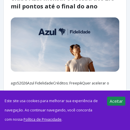
mil pontos até o final do ano
ago52026Azul FidelidadeCréditos: FreepikQuer acelerar o
acúmulo de pontos nos próximos meses? Em comemoração
Este site usa cookies para melhorar sua experiência de
Aceitar
aos 17 anos, o Azul Fidelidade lançou uma nova campanha de
navegação. Ao continuar navegando, você concorda
adesão...
com nossa
Política de Privacidade
.