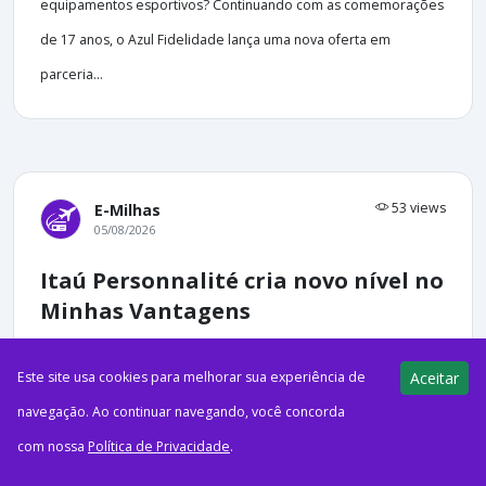
equipamentos esportivos? Continuando com as comemorações
de 17 anos, o Azul Fidelidade lança uma nova oferta em
parceria...
53 views
E-Milhas
05/08/2026
Itaú Personnalité cria novo nível no
Minhas Vantagens
Este site usa cookies para melhorar sua experiência de
Aceitar
navegação. Ao continuar navegando, você concorda
ago52026ItaúO Itaú ampliou a estrutura do Minhas Vantagens
com nossa
Política de Privacidade
.
com a criação de um novo nível, que passa a concentrar os