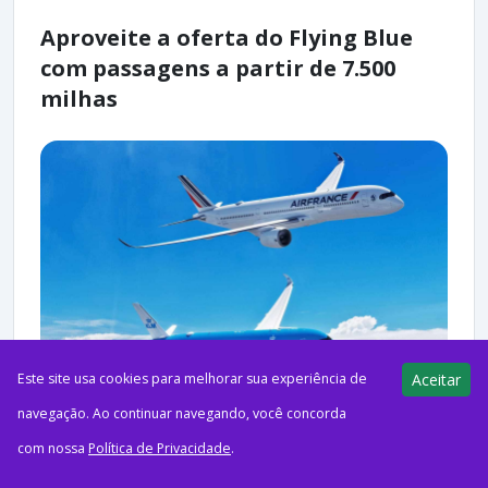
Aproveite a oferta do Flying Blue
com passagens a partir de 7.500
milhas
Este site usa cookies para melhorar sua experiência de
Aceitar
navegação. Ao continuar navegando, você concorda
com nossa
Política de Privacidade
.
ago72026Programas de FidelidadeO Pontos pra Voar receberá