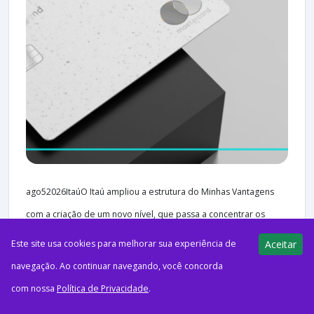
ago52026ItaúO Itaú ampliou a estrutura do Minhas Vantagens
com a criação de um novo nível, que passa a concentrar os
benefícios mais exclusivos do Personnalité....
Este site usa cookies para melhorar sua experiência de
Aceitar
navegação. Ao continuar navegando, você concorda
com nossa
Política de Privacidade
.