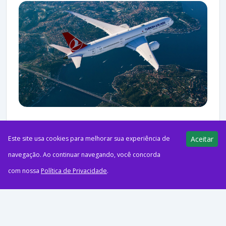
ago62026Programas de FidelidadeFoto: Turkish AirlinesA
Este site usa cookies para melhorar sua experiência de
Aceitar
Turkish Airlines reduziu a quantidade de milhas necessária para
navegação. Ao continuar navegando, você concorda
emitir passagens-prêmio entre a Turquia e a Oceania no
com nossa
Política de Privacidade
.
programa Miles&Smiles....