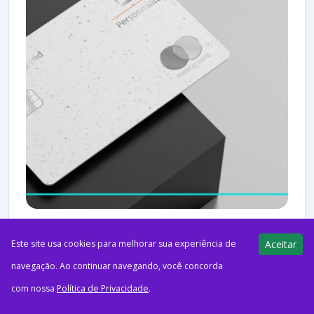
ago52026ItaúO Itaú ampliou a estrutura do Minhas Vantagens
Este site usa cookies para melhorar sua experiência de
Aceitar
com a criação de um novo nível, que passa a concentrar os
navegação. Ao continuar navegando, você concorda
benefícios mais exclusivos do Personnalité....
com nossa
Política de Privacidade
.