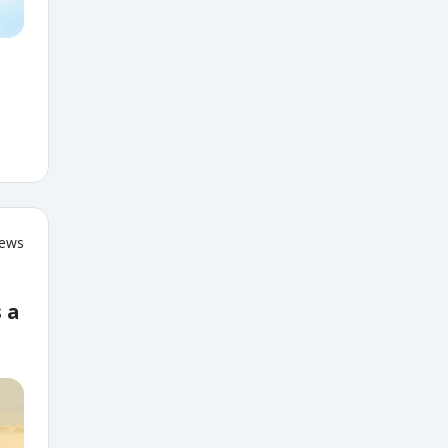
iews
 a