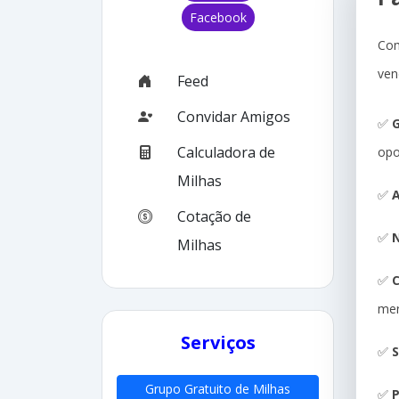
Facebook
Com
ven
Feed
Convidar Amigos
✅
G
Calculadora de
opo
Milhas
✅
A
Cotação de
✅
N
Milhas
✅
me
Serviços
✅
S
Grupo Gratuito de Milhas
✅
P