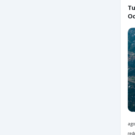
Tu
Oc
ago
red