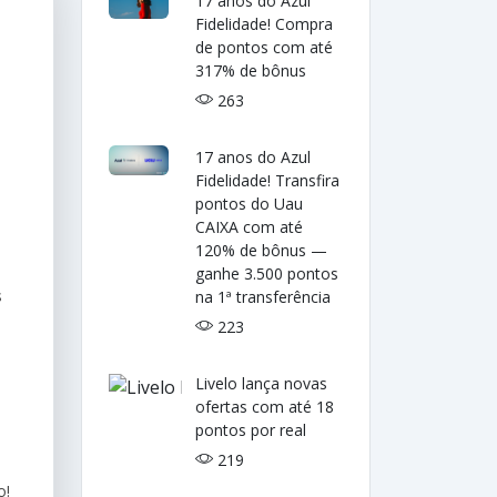
17 anos do Azul
Fidelidade! Compra
de pontos com até
317% de bônus
263
17 anos do Azul
Fidelidade! Transfira
pontos do Uau
CAIXA com até
120% de bônus —
ganhe 3.500 pontos
s
na 1ª transferência
223
Livelo lança novas
ofertas com até 18
pontos por real
219
o!