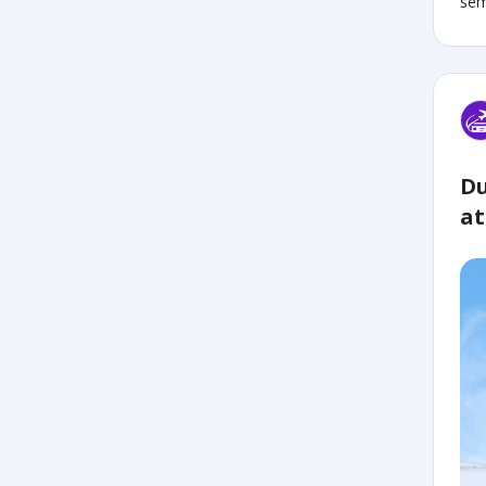
sem
Du
at