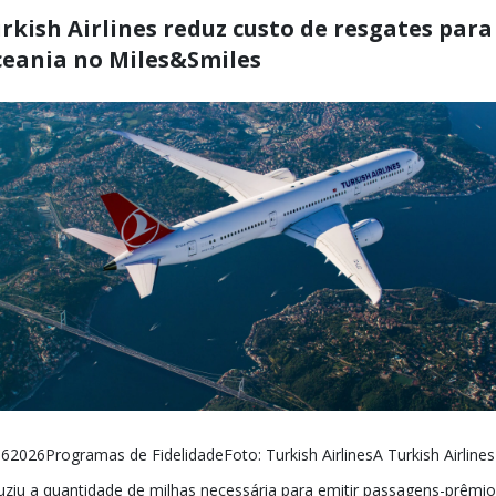
rkish Airlines reduz custo de resgates para
eania no Miles&Smiles
62026Programas de FidelidadeFoto: Turkish AirlinesA Turkish Airlines
uziu a quantidade de milhas necessária para emitir passagens-prêmio