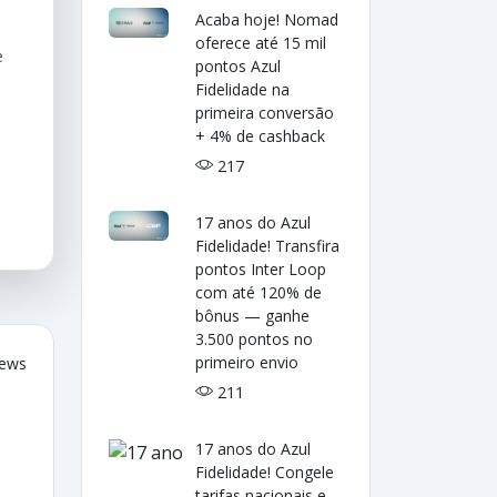
Acaba hoje! Nomad
oferece até 15 mil
e
pontos Azul
Fidelidade na
primeira conversão
+ 4% de cashback
217
17 anos do Azul
Fidelidade! Transfira
pontos Inter Loop
com até 120% de
bônus — ganhe
3.500 pontos no
primeiro envio
iews
211
17 anos do Azul
Fidelidade! Congele
tarifas nacionais e