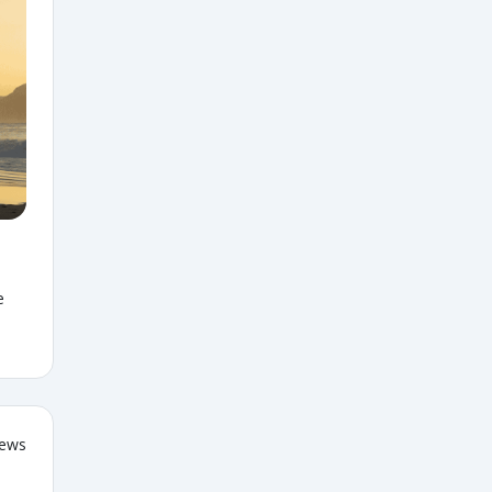
e
iews