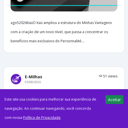
ago52026ItaúO Itaú ampliou a estrutura do Minhas Vantagens
com a criação de um novo nível, que passa a concentrar os
benefícios mais exclusivos do Personnalité....
51 views
E-Milhas
05/08/2026
17 anos! Azul Fidelidade oferece até
Este site usa cookies para melhorar sua experiência de
Aceitar
120% de bônus na transferência do
navegação. Ao continuar navegando, você concorda
Sicredi — ganhe 3.500 pontos na 1ª
com nossa
Política de Privacidade
.
transferência