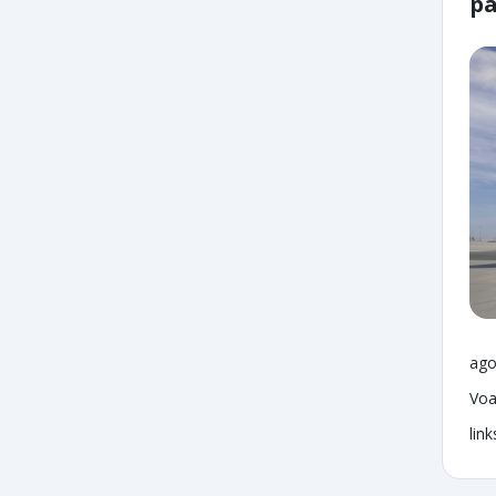
pa
ago
Voa
lin