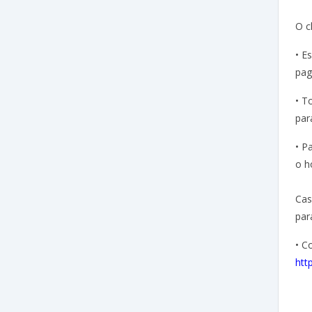
O c
• E
pag
• T
par
• P
o h
Cas
par
• C
htt