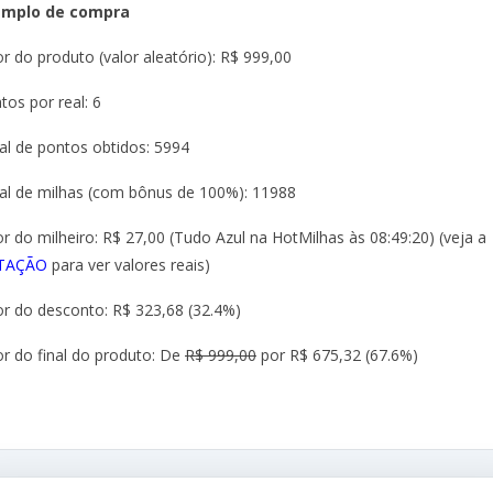
emplo de compra
or do produto (valor aleatório): R$ 999,00
tos por real: 6
al de pontos obtidos: 5994
al de milhas (com bônus de 100%): 11988
or do milheiro: R$ 27,00 (Tudo Azul na HotMilhas às 08:49:20) (veja a
TAÇÃO
para ver valores reais)
or do desconto: R$ 323,68 (32.4%)
or do final do produto: De
R$ 999,00
por R$ 675,32 (67.6%)