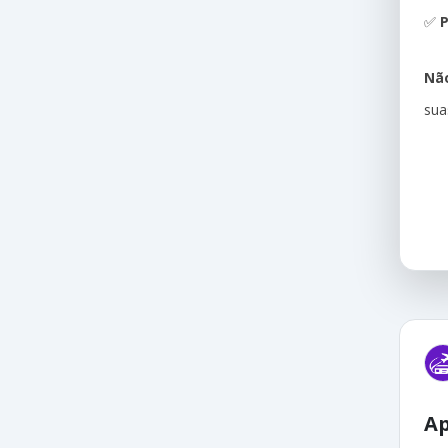
✅
P
Não
sua
Ap