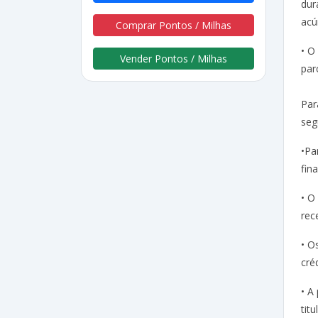
dur
acú
Comprar Pontos / Milhas
• O
Vender Pontos / Milhas
par
Par
seg
•Pa
fin
• O
rec
• O
cré
• A
tit