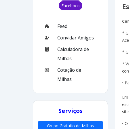
E
Facebook
Co
Feed
* G
Convidar Amigos
Ace
Calculadora de
* G
Milhas
* V
Cotação de
com
Milhas
• P
Em 
esc
Serviços
site
• O
Grupo Gratuito de Milhas