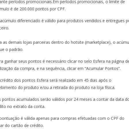
ante períodos promocionais.Em períodos promocionais, o limite de
mulo é de 200.000 pontos por CPF.
 acúmulo diferenciado é válido para produtos vendidos e entregues p
ceiro.
a as demais lojas parceiras dentro do hotsite (marketplace), o acúmu
ue o padrão.
ra ganhar seus pontos é necessário clicar no selo Esfera na página d
alização da compra, e na sequência, clicar em “Acumular Pontos”.
 crédito dos pontos Esfera será realizado em 45 dias após o
ebimento do produto e/ou a retirada do produto na loja física.
s pontos acumulados serão válidos por 24 meses a contar da data d
dito no extrato da conta.
 pontuação é válida apenas para compras efetuadas com o CPF do
ular do cartão de crédito.