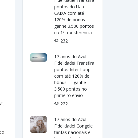
Fidelidade! Transfira
pontos do Uau
CAIXA com até
120% de bônus —
ganhe 3.500 pontos
na 1ª transferência
232
17 anos do Azul
Fidelidade! Transfira
pontos Inter Loop
com até 120% de
bônus — ganhe
3.500 pontos no
primeiro envio
222
”,
o
17 anos do Azul
Fidelidade! Congele
ado
tarifas nacionais e