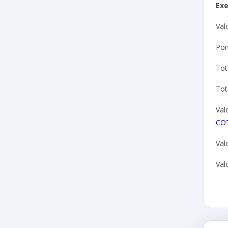
Ex
Val
Pon
Tot
Tot
Val
CO
Val
Val