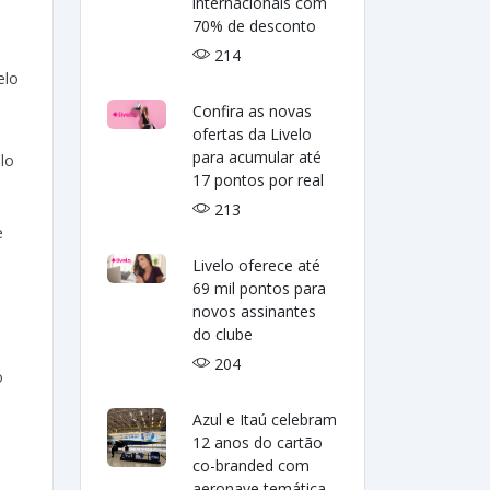
internacionais com
70% de desconto
214
elo
Confira as novas
ofertas da Livelo
para acumular até
lo
17 pontos por real
213
e
Livelo oferece até
69 mil pontos para
novos assinantes
do clube
204
o
Azul e Itaú celebram
12 anos do cartão
co-branded com
aeronave temática