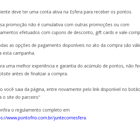
liente deve ter uma conta ativa na Esfera para receber os pontos.
ssa promoção não é cumulativa com outras promoções ou com
amentos efetuados com cupons de desconto, gift cards e vale-comp
odas as opções de pagamento disponíveis no ato da compra são váli
a esta campanha.
ara uma melhor experiência e garantia do acúmulo de pontos, não fe
otsite antes de finalizar a compra.
o você saia da página, entre novamente pelo link disponível no botão
a o site do parceiro"
onfira o regulamento completo em
ps://www.pontofrio.com.br/juntecomesfera.