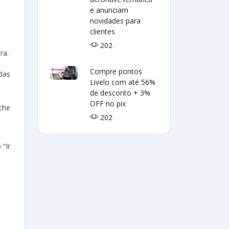
e anunciam
novidades para
clientes
202
ra.
Compre pontos
das
Livelo com até 56%
de desconto + 3%
OFF no pix
che
202
 “Ir