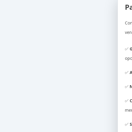
P
Com
ven
✅
G
opo
✅
A
✅
N
✅
me
✅
S