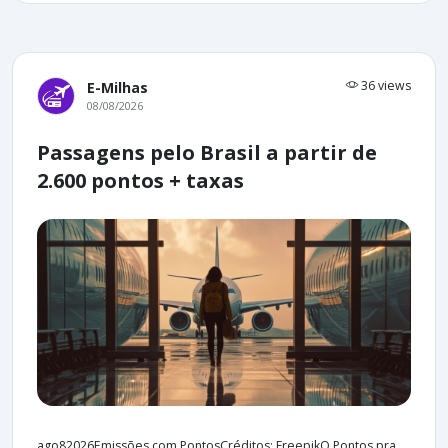
36 views
E-Milhas
08/08/2026
Passagens pelo Brasil a partir de
2.600 pontos + taxas
ago82026Emissões com PontosCréditos: FreepikO Pontos pra