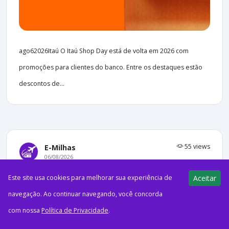
ago62026Itaú O Itaú Shop Day está de volta em 2026 com
promoções para clientes do banco. Entre os destaques estão
descontos de...
55 views
E-Milhas
06/08/2026
Este site usa cookies para melhorar sua experiência de
Aceitar
Por pouco tempo! Assine o Clube
Azul mensal e receba até 350 mil
navegação. Ao continuar navegando, você concorda
pontos até o final do ano
com nossa
Política de Privacidade
.