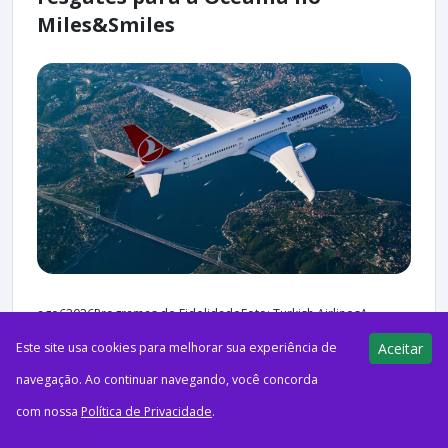
Miles&Smiles
ago62026Programas de FidelidadeFoto: Turkish AirlinesA
Turkish Airlines reduziu a quantidade de milhas necessária para
Este site usa cookies para melhorar sua experiência de
Aceitar
emitir passagens-prêmio entre a Turquia e a Oceania no
navegação. Ao continuar navegando, você concorda
programa Miles&Smiles....
com nossa
Política de Privacidade
.