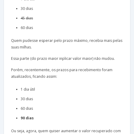
30 dias
45
dias
60 dias
Quem pudesse esperar pelo prazo máximo, recebia mais pelas
suas milhas.
Essa parte (do prazo maior inplicar valor maior) não mudou.
Porém, recentemente, os prazos para recebimento foram
atualizados, ficando assim:
1 dia útil
30 dias
60 dias
90
dias
Ou seja, agora, quem quiser aumentar o valor recuperado com