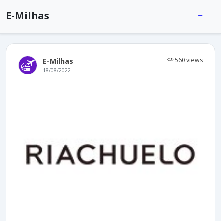
E-Milhas
560 views
E-Milhas
18/08/2022