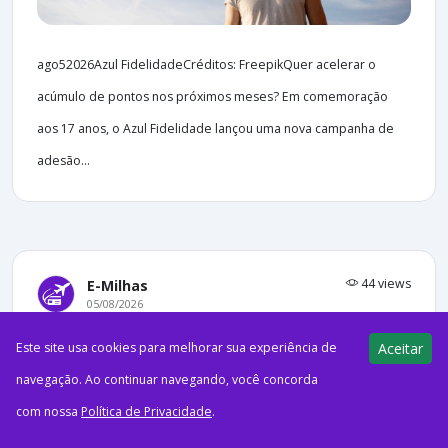
ago52026Azul FidelidadeCréditos: FreepikQuer acelerar o
acúmulo de pontos nos próximos meses? Em comemoração
aos 17 anos, o Azul Fidelidade lançou uma nova campanha de
adesão...
44 views
E-Milhas
05/08/2026
TAP Miles&Go passa a permitir
Este site usa cookies para melhorar sua experiência de
Aceitar
acúmulo de milhas em reservas no
navegação. Ao continuar navegando, você concorda
Airbnb
com nossa
Política de Privacidade
.