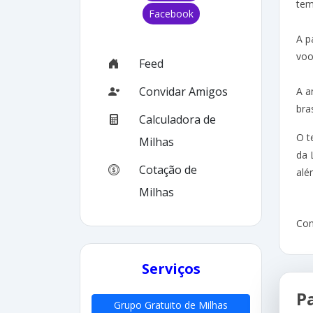
tem
Facebook
A p
voo
Feed
Convidar Amigos
A a
bra
Calculadora de
O t
Milhas
da 
Cotação de
alé
Milhas
Com
Serviços
P
Grupo Gratuito de Milhas