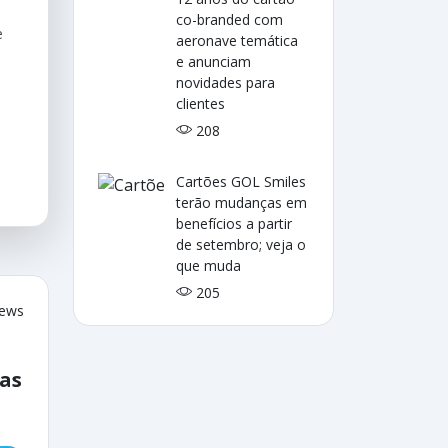
co-branded com
e
aeronave temática
e anunciam
novidades para
clientes
208
Cartões GOL Smiles
terão mudanças em
benefícios a partir
de setembro; veja o
que muda
205
iews
ias