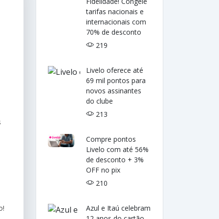
Fidelidade! Congele
tarifas nacionais e
internacionais com
70% de desconto
219
Livelo oferece até
69 mil pontos para
novos assinantes
do clube
213
s
Compre pontos
Livelo com até 56%
de desconto + 3%
OFF no pix
210
o!
Azul e Itaú celebram
12 anos do cartão