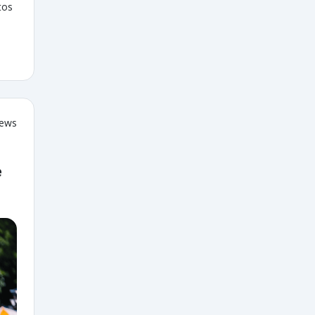
tos
iews
e