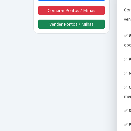
Com
Comprar Pontos / Milhas
ven
Vender Pontos / Milhas
✅
G
opo
✅
A
✅
N
✅
me
✅
S
✅
P