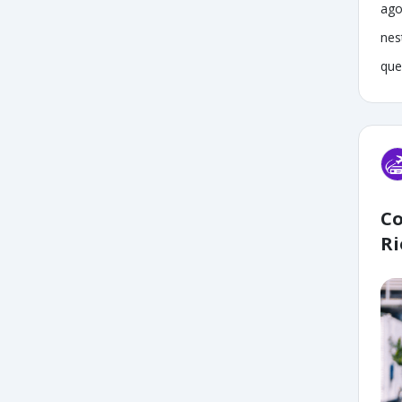
ago
nes
que
Co
Ri