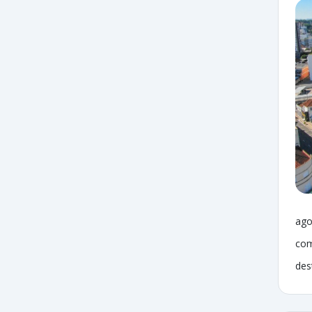
ago
com
des