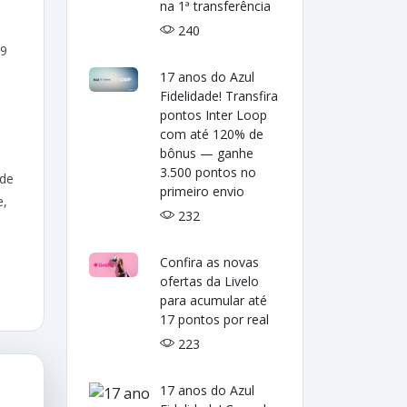
na 1ª transferência
240
 9
17 anos do Azul
Fidelidade! Transfira
pontos Inter Loop
com até 120% de
bônus — ganhe
3.500 pontos no
ade
primeiro envio
e,
232
Confira as novas
ofertas da Livelo
para acumular até
17 pontos por real
223
17 anos do Azul