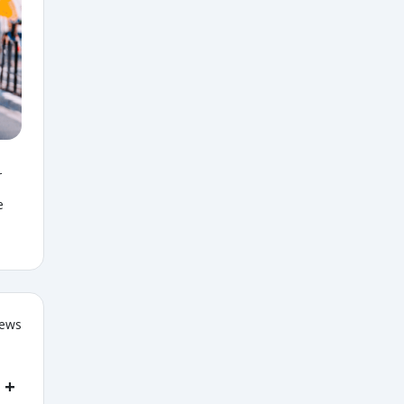
r
e
iews
 +