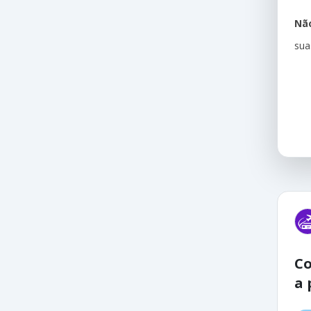
Não
sua
Co
a 