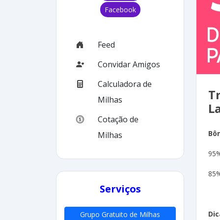
Facebook
Feed
Convidar Amigos
Calculadora de
T
Milhas
L
Cotação de
Bô
Milhas
95%
85%
Serviços
Dic
Grupo Gratuito de Milhas