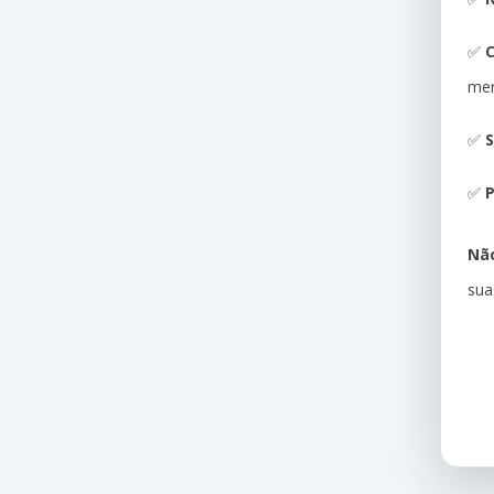
✅
me
✅
S
✅
P
Não
sua