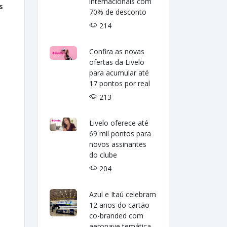
internacionais com
s
70% de desconto
214
Confira as novas
ofertas da Livelo
para acumular até
17 pontos por real
213
Livelo oferece até
69 mil pontos para
novos assinantes
do clube
204
Azul e Itaú celebram
12 anos do cartão
co-branded com
aeronave temática