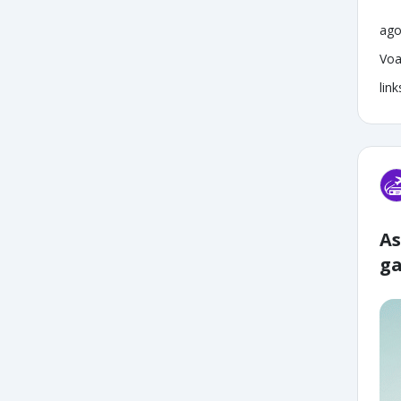
ago
Voa
lin
As
ga