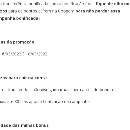
a transferência bonificada com a bonificação (mas
fique
de
olho
no
azos
para os pontos caírem na Coopera
para
não
perder
essa
mpanha
bonificada
).
tas da promoção
16/03/2022 à 18/03/2022.
zos para cair na conta
tos transferidos: não divulgado (mas caem antes do bônus).
us: até 30 dias após a finalização da campanha.
idade das milhas bônus