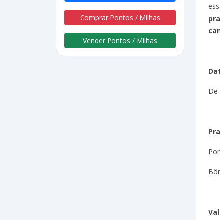
ess
Comprar Pontos / Milhas
pr
ca
Vender Pontos / Milhas
Da
De 
Pra
Pon
Bôn
Val