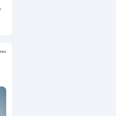
a
iews