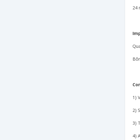
24 
Im
Qua
Bôn
Com
1) 
2) 
3) 
4) 