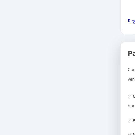
Reg
P
Com
ven
✅
G
opo
✅
A
✅
N