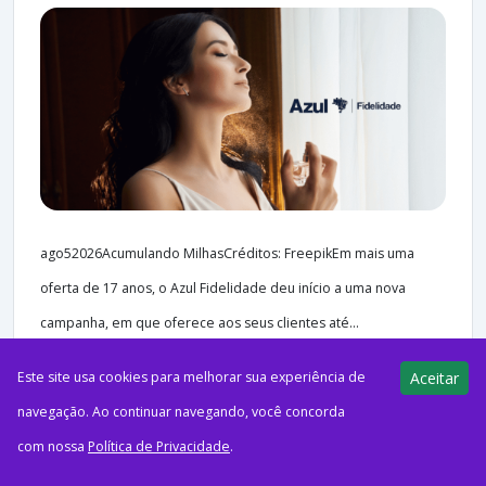
ago52026Acumulando MilhasCréditos: FreepikEm mais uma
oferta de 17 anos, o Azul Fidelidade deu início a uma nova
campanha, em que oferece aos seus clientes até...
Este site usa cookies para melhorar sua experiência de
Aceitar
navegação. Ao continuar navegando, você concorda
com nossa
Política de Privacidade
.
192 views
E-Milhas
04/08/2026