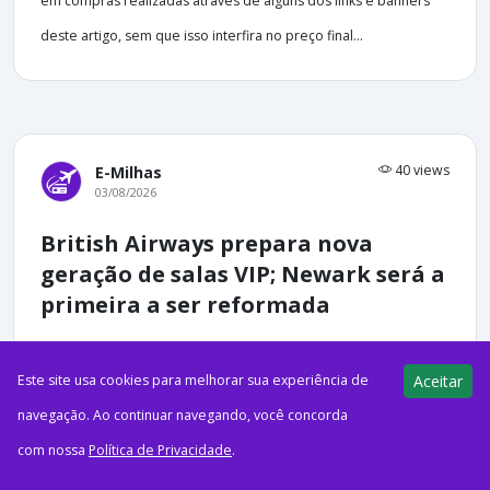
em compras realizadas através de alguns dos links e banners
deste artigo, sem que isso interfira no preço final...
40 views
E-Milhas
03/08/2026
British Airways prepara nova
geração de salas VIP; Newark será a
primeira a ser reformada
Este site usa cookies para melhorar sua experiência de
Aceitar
navegação. Ao continuar navegando, você concorda
ago32026Salas VIPA British Airways iniciará a modernização de
com nossa
Política de Privacidade
.
sua rede de salas VIP nos Estados Unidos com uma reforma