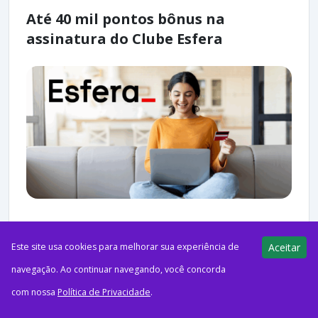
Até 40 mil pontos bônus na
assinatura do Clube Esfera
ago62026EsferaPensando em assinar o Clube Esfera? A Esfera
Este site usa cookies para melhorar sua experiência de
Aceitar
voltou com sua campanha, oferecendo até 40 mil pontos bônus
navegação. Ao continuar navegando, você concorda
para clientes que realizarem adesão. Agora, a...
com nossa
Política de Privacidade
.