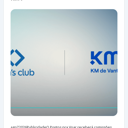
ago72026PublicidadeO Pontos pra Voar receberá comissões