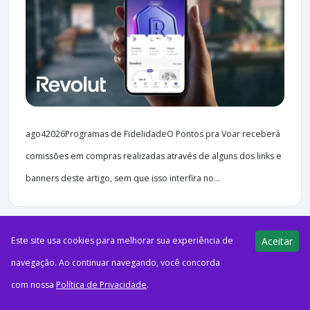
ago42026Programas de FidelidadeO Pontos pra Voar receberá
comissões em compras realizadas através de alguns dos links e
banners deste artigo, sem que isso interfira no...
Este site usa cookies para melhorar sua experiência de
Aceitar
navegação. Ao continuar navegando, você concorda
192 views
E-Milhas
04/08/2026
com nossa
Política de Privacidade
.
17 anos do Azul Fidelidade! Ganhe