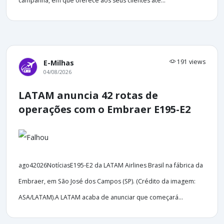
campanha, em que oferece aos seus clientes até...
191 views
E-Milhas
04/08/2026
LATAM anuncia 42 rotas de
operações com o Embraer E195-E2
ago42026NotíciasE195-E2 da LATAM Airlines Brasil na fábrica da
Embraer, em São José dos Campos (SP). (Crédito da imagem:
ASA/LATAM).A LATAM acaba de anunciar que começará...