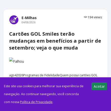
194 views
E-Milhas
04/08/2026
Cartões GOL Smiles terão
mudanças em benefícios a partir de
setembro; veja o que muda
ago42026Programas de FidelidadeQuem possui cartões GOL
Smiles deve ficar atento: os benefícios serão alterados em
Este site usa cookies para melhorar sua experiência de
Aceitar
setembro, com ganhos para o Infinite e redução de vantagens...
navegação. Ao continuar navegando, você concorda
com nossa
Política de Privacidade
.