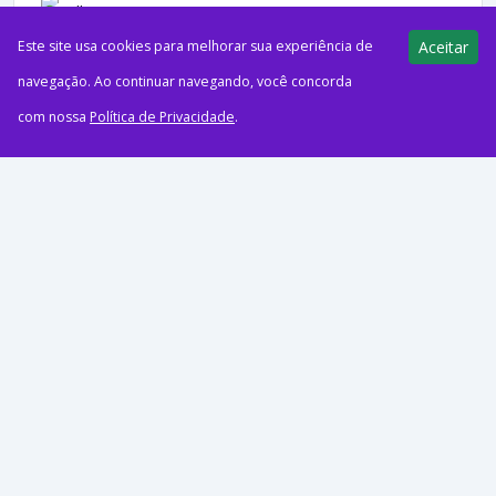
Este site usa cookies para melhorar sua experiência de
Aceitar
ago72026EsferaCréditos: magnificComeçou o Turbina Saldo da
navegação. Ao continuar navegando, você concorda
Esfera! Nesta sexta-feira, a Esfera reúne uma nova rodada de
com nossa
Política de Privacidade
.
ofertas em lojas parceiras, permitindo acumular até 15 pontos...
44 views
E-Milhas
07/08/2026
Aproveite! Hotéis em Salvador com
diárias a partir de R$ 162