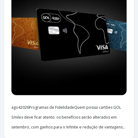
ago42026Programas de FidelidadeQuem possui cartões GOL
Smiles deve ficar atento: os benefícios serão alterados em
setembro, com ganhos para o Infinite e redução de vantagens...