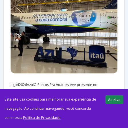
ago42026AzulO Pontos Pra Voar esteve presente no
lançamento do Airbus temático do cartão Azul Itaú e conversou
Este site usa cookies para melhorar sua experiência de
Aceitar
com executivos das duas empresas, que adiantaram que...
navegação. Ao continuar navegando, você concorda
com nossa
Política de Privacidade
.