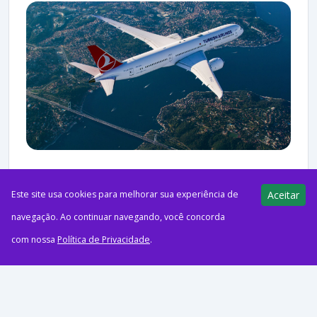
ago62026Programas de FidelidadeFoto: Turkish AirlinesA
Este site usa cookies para melhorar sua experiência de
Aceitar
Turkish Airlines reduziu a quantidade de milhas necessária para
navegação. Ao continuar navegando, você concorda
emitir passagens-prêmio entre a Turquia e a Oceania no
com nossa
Política de Privacidade
.
programa Miles&Smiles....