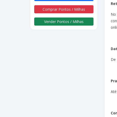
Re
Comprar Pontos / Milhas
No
con
Vender Pontos / Milhas
onli
Dat
De 
Pra
Até
Com