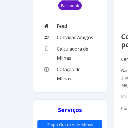
Facebook
Feed
C
Convidar Amigos
po
Calculadora de
Milhas
Ca
Cotação de
Gan
2 p
Milhas
Mag
Vál
Con
Serviços
Grupo Gratuito de Milhas