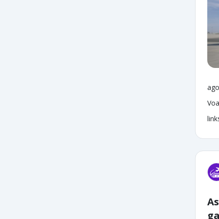
ago
Voa
lin
As
ga