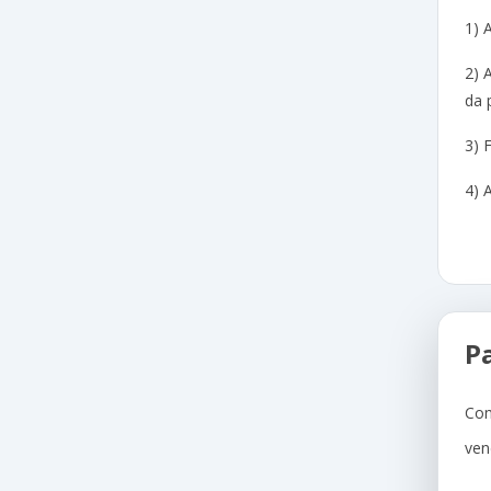
1) 
2) 
da 
3) 
4) 
P
Com
ven