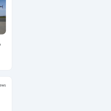
a
iews