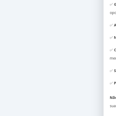
✅
G
opo
✅
A
✅
N
✅
me
✅
S
✅
P
Não
sua