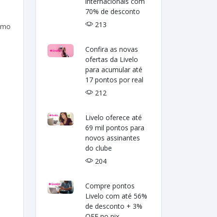
internacionais com
70% de desconto
213
como
Confira as novas
ofertas da Livelo
para acumular até
17 pontos por real
212
Livelo oferece até
69 mil pontos para
novos assinantes
do clube
204
Compre pontos
Livelo com até 56%
de desconto + 3%
OFF no pix