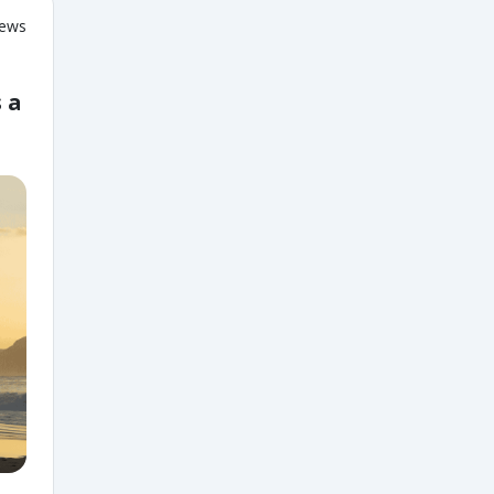
iews
 a