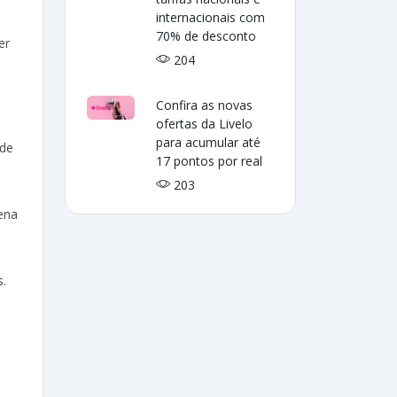
internacionais com
70% de desconto
er
204
Confira as novas
ofertas da Livelo
para acumular até
ade
17 pontos por real
203
lena
s.