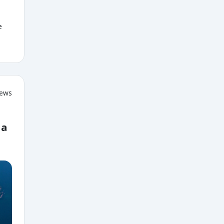
e
iews
 a