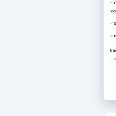
✅
me
✅
S
✅
P
Não
sua