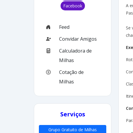
A e
Facebook
Pas
Feed
Se 
cha
Convidar Amigos
Exe
Calculadora de
Rot
Milhas
Com
Cotação de
Milhas
Cla
Itin
Co
Serviços
Par
Grupo Gratuito de Milhas