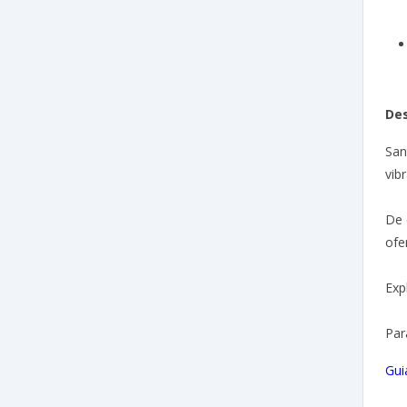
Des
San
vib
De 
ofe
Exp
Par
Gui