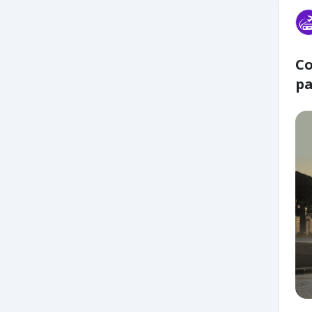
Co
pa