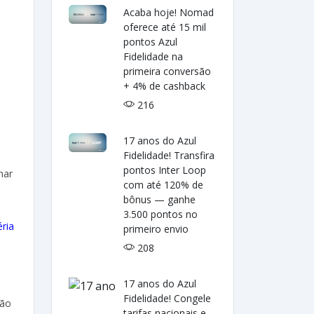
Acaba hoje! Nomad
oferece até 15 mil
pontos Azul
Fidelidade na
primeira conversão
+ 4% de cashback
216
17 anos do Azul
Fidelidade! Transfira
pontos Inter Loop
nar
com até 120% de
bônus — ganhe
3.500 pontos no
ria
primeiro envio
208
17 anos do Azul
Fidelidade! Congele
são
tarifas nacionais e