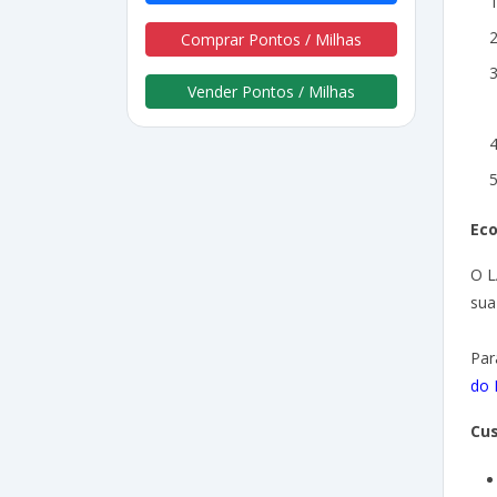
Comprar Pontos / Milhas
Vender Pontos / Milhas
Ec
O L
sua
Par
do 
Cus