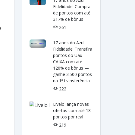
17 anos do Azul
M
Fidelidade! Compra
de pontos com até
317% de bônus
261
a
17 anos do Azul
Fidelidade! Transfira
pontos do Uau
CAIXA com até
120% de bônus —
ganhe 3.500 pontos
na 1ª transferência
222
Livelo lança novas
ofertas com até 18
pontos por real
219