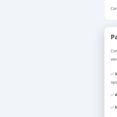
Com
P
Com
ven
✅
G
opo
✅
A
✅
N