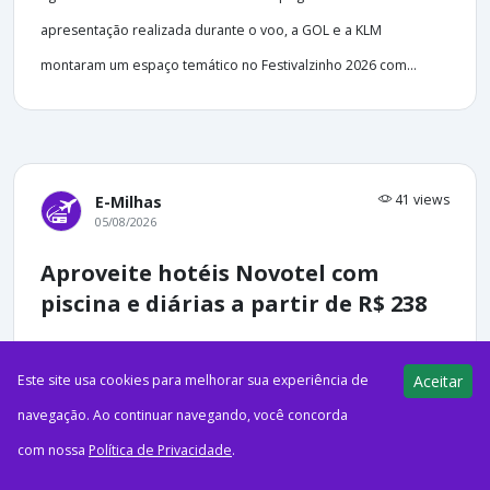
apresentação realizada durante o voo, a GOL e a KLM
montaram um espaço temático no Festivalzinho 2026 com...
41 views
E-Milhas
05/08/2026
Aproveite hotéis Novotel com
piscina e diárias a partir de R$ 238
Este site usa cookies para melhorar sua experiência de
Aceitar
navegação. Ao continuar navegando, você concorda
ago52026PublicidadeCréditos: Novotel Salvador Rio Vermelho |
com nossa
Política de Privacidade
.
All AccorO Pontos pra Voar receberá comissões em compras